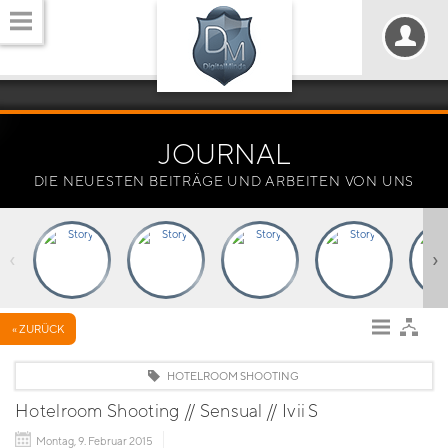
JOURNAL
DIE NEUESTEN BEITRÄGE UND ARBEITEN VON UNS
‹
›
« ZURÜCK
HOTELROOM SHOOTING
Hotelroom Shooting // Sensual // Ivii S
Montag, 9. Februar 2015