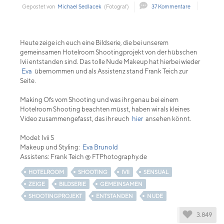
Gepostet von
Michael Sedlacek
(Fotograf)
37 Kommentare
Heute zeige ich euch eine Bildserie, die bei unserem
gemeinsamen Hotelroom Shootingprojekt von der hübschen
Ivii entstanden sind. Das tolle Nude Makeup hat hierbei wieder
Eva
übernommen und als Assistenz stand Frank Teich zur
Seite.
Making Ofs vom Shooting und was ihr genau bei einem
Hotelroom Shooting beachten müsst, haben wir als kleines
Video zusammengefasst, das ihr euch
hier
ansehen könnt.
Model: Ivii S
Makeup und Styling:
Eva Brunold
Assistens: Frank Teich @ FTPhotography.de
HOTELROOM
SHOOTING
IVII
SENSUAL
ZEIGE
BILDSERIE
GEMEINSAMEN
SHOOTINGPROJEKT
ENTSTANDEN
NUDE
3.849