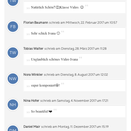
TW
„
“
Natürlich Schön‼️👏|Klasse Video. 😉
Florian Baumann
schrieb am Mittwoch, 22. Februar 2017 um 10:57
FB
„
“
Sehr schick Ivana 🙂
Tobias Walter
schrieb am Dienstag, 28. März 2017 um 11:28
TW
„
“
Unglaublich schönes Video Ivana
Nora Winkler
schrieb am Dienstag, 8. August 2017 um 12:02
NW
„
“
super komponiert🤩!
Nina Hofer
schrieb am Samstag, 4. November 2017 um 17:21
NH
„
“
So beautiful!❤️
Daniel Mair
schrieb am Montag, 11. Dezember 2017 um 15:19
DM