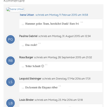
Kommentare
Ivana Urban
schrieb am Montag, 9. Februar 2015 um 14:58
„
“
Hammer geiles Team, herzlichst Dank! Eure Ivi
Paulina Gabriel
schrieb am Montag, 31. August 2015 um 12:34
PG
„
“
Das rockt!
Rosa Burger
schrieb am Montag, 28. September 2015 um 21:02
RB
„
“
Toller Schnitt 🙂
Leopold Steininger
schrieb am Dienstag, 17. Mai 2016 um 17:31
LS
„
“
Da kommt die Eleganz rüber
Louis Binder
schrieb am Montag, 23. Mai 2016 um 12:18
LB