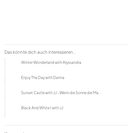
Das könnte dich auch interessieren...
Winter Wonderland with Alyssandra
Enjoy The Day with Darina
Sunset Castle with JJ - Wenn die Sonne die Ma...
Black And White I with JJ