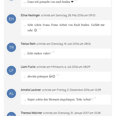
„
“
Ganz toll gemacht von euch beiden ❤
Elina Haslinger
schrieb am Samstag, 28. Mai 2016 um 09:10
EH
„
Sehr schön Ivana. Feine Arbeit von Euch beiden. Gefällt mir
“
sehr. 😊
Tobias Rath
schrieb am Dienstag, 14. Juni 2016 um 08:16
TR
„
“
Echt starkes video!
Liam Fuchs
schrieb am Mittwoch, 6. Juli 2016 um 08:29
LF
„
“
absolut gelungen 👍😉
Amelie Lackner
schrieb am Freitag, 2. Dezember 2016 um 12:49
AL
„
“
Super schön den Moment eingefangen. Tolle Arbeit !
Theresa Walcher
schrieb am Dienstag, 31. Januar 2017 um 10:28