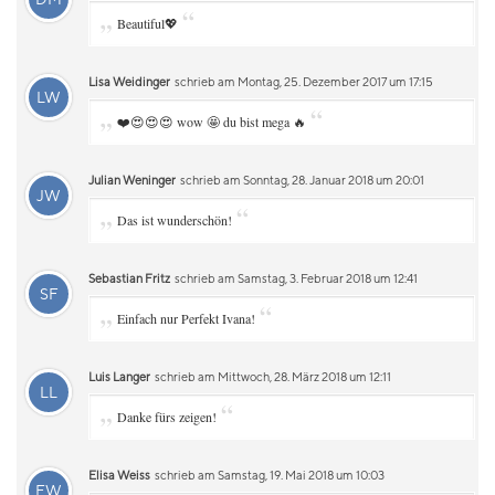
„
“
Beautiful💖
Lisa Weidinger
schrieb am Montag, 25. Dezember 2017 um 17:15
LW
„
“
❤️😍😍😍 wow 🤩 du bist mega 🔥
Julian Weninger
schrieb am Sonntag, 28. Januar 2018 um 20:01
JW
„
“
Das ist wunderschön!
Sebastian Fritz
schrieb am Samstag, 3. Februar 2018 um 12:41
SF
„
“
Einfach nur Perfekt Ivana!
Luis Langer
schrieb am Mittwoch, 28. März 2018 um 12:11
LL
„
“
Danke fürs zeigen!
Elisa Weiss
schrieb am Samstag, 19. Mai 2018 um 10:03
EW