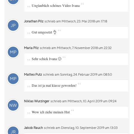
„
“
Unglaublich schönes Video Ivana
Jonathan Pilz
schrieb am Mittwoch, 23. Mai 2018 um 17:18
JP
„
“
Gut umgesetzt 👌
Maria Pilz
schrieb am Mittwoch, 7. November 2018 um 22:32
MP
„
“
Sehr schick Ivana 🙂
Matteo Putz
schrieb am Sonntag, 24. Februar 2019 um 08:50
MP
„
“
Das ist ja mal klasse geworden!
Niklas Wurzinger
schrieb am Mittwoch, 10. April 2019 um 09:24
NW
„
“
Wow ich ziehe meinen Hut
Jakob Rauch
schrieb am Dienstag, 10. September 2019 um 13:03
JR