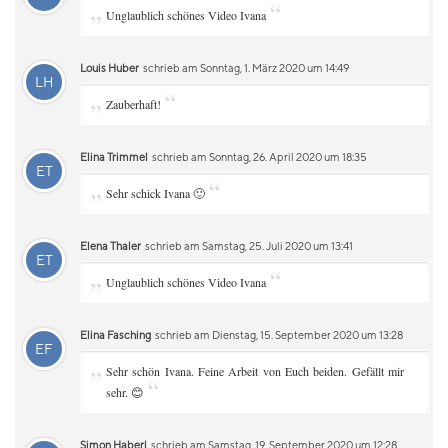
„
“
Unglaublich schönes Video Ivana
Louis Huber
schrieb am Sonntag, 1. März 2020 um 14:49
LH
„
“
Zauberhaft!
Elina Trimmel
schrieb am Sonntag, 26. April 2020 um 18:35
ET
„
“
Sehr schick Ivana 🙂
Elena Thaler
schrieb am Samstag, 25. Juli 2020 um 13:41
ET
„
“
Unglaublich schönes Video Ivana
Elina Fasching
schrieb am Dienstag, 15. September 2020 um 13:28
EF
„
Sehr schön Ivana. Feine Arbeit von Euch beiden. Gefällt mir
“
sehr. 😊
Simon Haberl
schrieb am Samstag, 19. September 2020 um 12:28