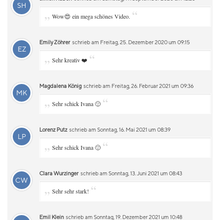
SH
„
“
Wow😍 ein mega schönes Video.
Emily Zöhrer
schrieb am Freitag, 25. Dezember 2020 um 09:15
EZ
„
“
Sehr kreativ ❤️
Magdalena König
schrieb am Freitag, 26. Februar 2021 um 09:36
MK
„
“
Sehr schick Ivana 🙂
Lorenz Putz
schrieb am Sonntag, 16. Mai 2021 um 08:39
LP
„
“
Sehr schick Ivana 🙂
Clara Wurzinger
schrieb am Sonntag, 13. Juni 2021 um 08:43
CW
„
“
Sehr sehr stark!
Emil Klein
schrieb am Sonntag, 19. Dezember 2021 um 10:48