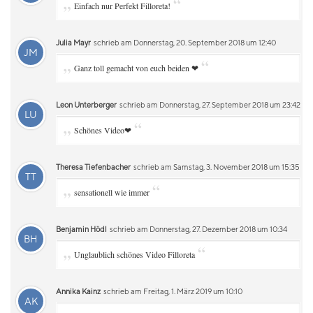
„
“
Einfach nur Perfekt Filloreta!
Julia Mayr
schrieb am Donnerstag, 20. September 2018 um 12:40
JM
„
“
Ganz toll gemacht von euch beiden ❤
Leon Unterberger
schrieb am Donnerstag, 27. September 2018 um 23:42
LU
„
“
Schönes Video❤
Theresa Tiefenbacher
schrieb am Samstag, 3. November 2018 um 15:35
TT
„
“
sensationell wie immer
Benjamin Hödl
schrieb am Donnerstag, 27. Dezember 2018 um 10:34
BH
„
“
Unglaublich schönes Video Filloreta
Annika Kainz
schrieb am Freitag, 1. März 2019 um 10:10
AK