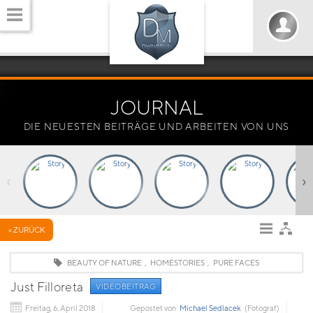
JOURNAL
DIE NEUESTEN BEITRÄGE UND ARBEITEN VON UNS
‹
›
« ZURÜCK
BEAUTY OF NATURE
,
HOMESTORIES
,
PURE FACES
Just Filloreta
VIDEOBEITRAG
Freitag, 6. April 2018
Gepostet von
Michael Sedlacek
(Fotograf)