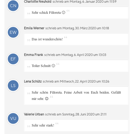
Charlotte Neuhold
schrieb am Montag, 6. Januar 2020 um 11:59
CN
„
“
Sehr schick Filloreta 🙂
Emila Werner
schrieb am Montag, 30. März 2020 um 10:18
EW
„
“
Das ist wunderschön!
Emma Frank
schrieb am Montag, 6. April 2020 um 13:03
EF
„
“
Toller Schnitt 🙂
Lena Schütz
schrieb am Mittwoch, 22. April 2020 um 10:26
LS
„
Sehr schön Filloreta. Feine Arbeit von Euch beiden. Gefällt
“
mir sehr. 😊
Valerie Urban
schrieb am Sonntag, 28. Juni 2020 um 21:11
VU
„
“
Sehr sehr stark!