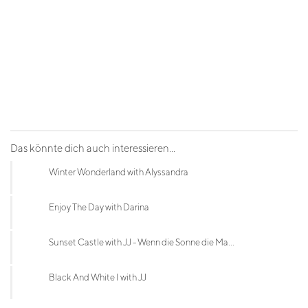
Das könnte dich auch interessieren...
Winter Wonderland with Alyssandra
Enjoy The Day with Darina
Sunset Castle with JJ - Wenn die Sonne die Ma...
Black And White I with JJ