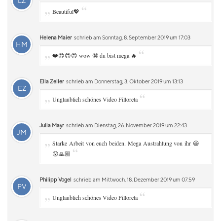
LZ
„
“
Beautiful💖
Helena Maier
schrieb am Sonntag, 8. September 2019 um 17:03
HM
„
“
❤️😍😍😍 wow 🤩 du bist mega 🔥
Ella Zeller
schrieb am Donnerstag, 3. Oktober 2019 um 13:13
EZ
„
“
Unglaublich schönes Video Filloreta
Julia Mayr
schrieb am Dienstag, 26. November 2019 um 22:43
JM
„
Starke Arbeit von euch beiden. Mega Austrahlung von ihr 😀
“
😮🙏🏼
Philipp Vogel
schrieb am Mittwoch, 18. Dezember 2019 um 07:59
PV
„
“
Unglaublich schönes Video Filloreta