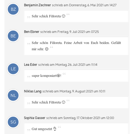
Benjamin Zechner
schrieb am Donnerstag, 6. Mai 2021 um 14:27
BZ
„
“
Sehr schick Filloreta 🙂
Ben Ebner
schrieb am Freitag, 9. Juli 2021 um 07:25
BE
„
Sehr schön Filloreta. Feine Arbeit von Euch beiden. Gefällt
“
mir sehr. 😊
Lea Eder
schrieb am Montag, 26. Juli 2021 um 11:14
LE
„
“
super komponiert🤩!
Niklas Lang
schrieb am Montag, 9. August 2021 um 10:11
NL
„
“
Sehr schick Filloreta 🙂
Sophia Gasser
schrieb am Sonntag, 17. Oktober 2021 um 12:00
SG
„
“
Gut umgesetzt 👌