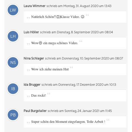
Laura Wimmer
schrieb am Montag, 31. August 2020 um 13:43
LW
„
“
Natürlich Schön‼️👏|Klasse Video. 😉
Luis Höller
schrieb am Dienstag, 8. September 2020 um 08:04
LH
„
“
Wow😍 ein mega schönes Video.
Nina Schlager
schrieb am Donnerstag, 10. September 2020 um 08:07
NS
„
“
Wow ich ziehe meinen Hut
Ida Brugger
schrieb am Donnerstag, 17. Dezember 2020 um 10:13
IB
„
“
Das rockt!
Paul Burgstaller
schrieb am Sonntag, 24. Januar 2021 um 11:45
PB
„
“
Super schön den Moment eingefangen. Tolle Arbeit !