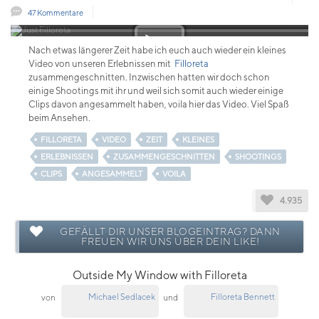
47 Kommentare
Nach etwas längerer Zeit habe ich euch auch wieder ein kleines
Video von unseren Erlebnissen mit
Filloreta
zusammengeschnitten. Inzwischen hatten wir doch schon
einige Shootings mit ihr und weil sich somit auch wieder einige
Clips davon angesammelt haben, voila hier das Video. Viel Spaß
beim Ansehen.
FILLORETA
VIDEO
ZEIT
KLEINES
ERLEBNISSEN
ZUSAMMENGESCHNITTEN
SHOOTINGS
CLIPS
ANGESAMMELT
VOILA
4.935
GEFÄLLT DIR UNSER BLOGEINTRAG? DANN
FREUEN WIR UNS ÜBER DEIN LIKE!
Outside My Window with Filloreta
Michael Sedlacek
Filloreta Bennett
von
und