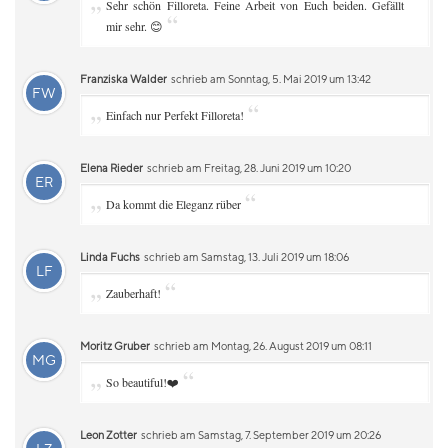
„
Sehr schön Filloreta. Feine Arbeit von Euch beiden. Gefällt
“
mir sehr. 😊
Franziska Walder
schrieb am Sonntag, 5. Mai 2019 um 13:42
FW
„
“
Einfach nur Perfekt Filloreta!
Elena Rieder
schrieb am Freitag, 28. Juni 2019 um 10:20
ER
„
“
Da kommt die Eleganz rüber
Linda Fuchs
schrieb am Samstag, 13. Juli 2019 um 18:06
LF
„
“
Zauberhaft!
Moritz Gruber
schrieb am Montag, 26. August 2019 um 08:11
MG
„
“
So beautiful!❤️
Leon Zotter
schrieb am Samstag, 7. September 2019 um 20:26