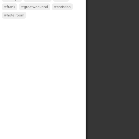
#frank
#greatweekend
#christian
#hotelroom