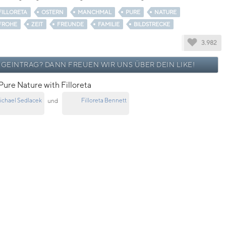
FILLORETA
OSTERN
MANCHMAL
PURE
NATURE
FROHE
ZEIT
FREUNDE
FAMILIE
BILDSTRECKE
3.982
OGEINTRAG? DANN FREUEN WIR UNS ÜBER DEIN LIKE!
Pure Nature with Filloreta
ichael Sedlacek
Filloreta Bennett
und