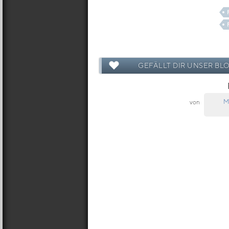
GEFÄLLT DIR UNSER BL
M
von