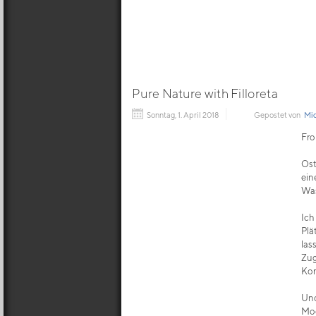
Pure Nature with Filloreta
Sonntag, 1. April 2018
Gepostet von
Mic
Fro
Ost
ein
Was
Ich
Plä
las
Zug
Kom
Und
Mod