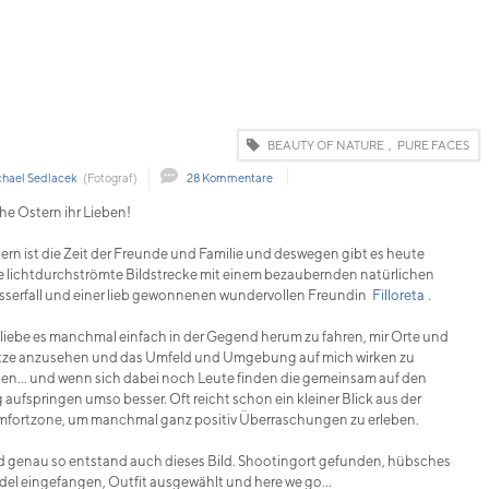
BEAUTY OF NATURE
,
PURE FACES
hael Sedlacek
(Fotograf)
28 Kommentare
he Ostern ihr Lieben!
ern ist die Zeit der Freunde und Familie und deswegen gibt es heute
e lichtdurchströmte Bildstrecke mit einem bezaubernden natürlichen
serfall und einer lieb gewonnenen wundervollen Freundin
Filloreta
.
 liebe es manchmal einfach in der Gegend herum zu fahren, mir Orte und
tze anzusehen und das Umfeld und Umgebung auf mich wirken zu
sen... und wenn sich dabei noch Leute finden die gemeinsam auf den
 aufspringen umso besser. Oft reicht schon ein kleiner Blick aus der
fortzone, um manchmal ganz positiv Überraschungen zu erleben.
 genau so entstand auch dieses Bild. Shootingort gefunden, hübsches
el eingefangen, Outfit ausgewählt und here we go...