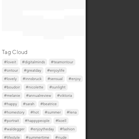
Tag Cloud
#loveit
#digitalminds
#teamontour
#ontour
#greatday
#enjoylife
#lovely
#innsbruck
#sensual
#enjoy
#boudoir
#nicolette
#sunlight
#melanie
#annualreview
#viktoria
#happy
#sarah
#beatrice
#homestory
#hot
#summer
#lena
#portrait
#happypeople
#koell
#waldegger
#enjoytheday
#fashion
#lifestyle
#summertime
#nude