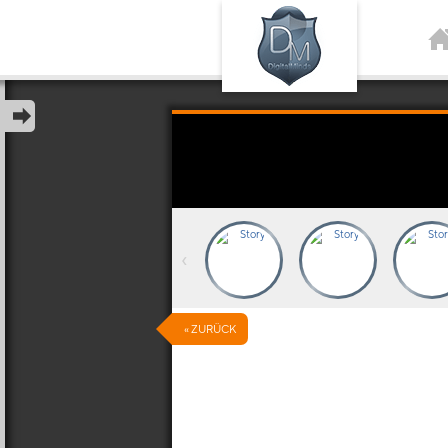
‹
« ZURÜCK