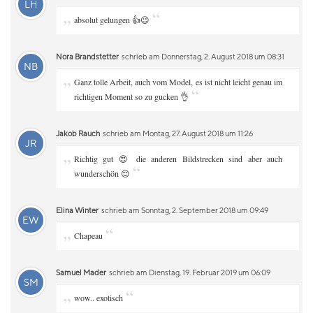
LH
„
“
absolut gelungen 👍😉
Nora Brandstetter
schrieb am Donnerstag, 2. August 2018 um 08:31
NB
„
Ganz tolle Arbeit, auch vom Model, es ist nicht leicht genau im
“
richtigen Moment so zu gucken 👌
Jakob Rauch
schrieb am Montag, 27. August 2018 um 11:26
JR
„
Richtig gut 😍 die anderen Bildstrecken sind aber auch
“
wunderschön 😊
Elina Winter
schrieb am Sonntag, 2. September 2018 um 09:49
EW
„
“
Chapeau
Samuel Mader
schrieb am Dienstag, 19. Februar 2019 um 06:09
SM
„
“
wow.. exotisch