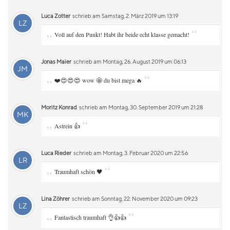
Luca Zotter
schrieb am Samstag, 2. März 2019 um 13:19
LZ
„
“
Voll auf den Punkt! Habt ihr beide echt klasse gemacht!
Jonas Maier
schrieb am Montag, 26. August 2019 um 06:13
JM
„
“
❤️😍😍😍 wow 🤩 du bist mega 🔥
Moritz Konrad
schrieb am Montag, 30. September 2019 um 21:28
MK
„
“
Astrein 👍
Luca Rieder
schrieb am Montag, 3. Februar 2020 um 22:56
LR
„
“
Traumhaft schön 🖤
Lina Zöhrer
schrieb am Sonntag, 22. November 2020 um 09:23
LZ
„
“
Fantastisch traumhaft 👌👍👍