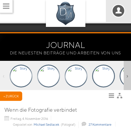
JOURNAL
DIE NEUESTEN BEITRÄGE UND ARBEITEN VON UNS
‹
›
« ZURÜCK
Wenn die Fotografie verbindet
Freitag, 4. November 2016
Gepostet von
Michael Sedlacek
(Fotograf)
27 Kommentare