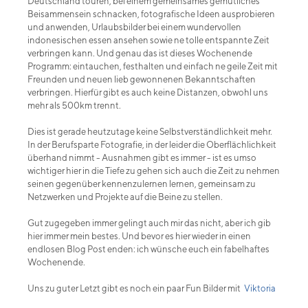
Deutschland touren, bei einem gemeinsames gemütliches
Beisammensein schnacken, fotografische Ideen ausprobieren
und anwenden, Urlaubsbilder bei einem wundervollen
indonesischen essen ansehen sowie ne tolle entspannte Zeit
verbringen kann. Und genau das ist dieses Wochenende
Programm: eintauchen, festhalten und einfach ne geile Zeit mit
Freunden und neuen lieb gewonnenen Bekanntschaften
verbringen. Hierfür gibt es auch keine Distanzen, obwohl uns
mehr als 500km trennt.
Dies ist gerade heutzutage keine Selbstverständlichkeit mehr.
In der Berufsparte Fotografie, in der leider die Oberflächlichkeit
überhand nimmt - Ausnahmen gibt es immer - ist es umso
wichtiger hier in die Tiefe zu gehen sich auch die Zeit zu nehmen
seinen gegenüber kennenzulernen lernen, gemeinsam zu
Netzwerken und Projekte auf die Beine zu stellen.
Gut zugegeben immer gelingt auch mir das nicht, aber ich gib
hier immer mein bestes. Und bevor es hier wieder in einen
endlosen Blog Post enden: ich wünsche euch ein fabelhaftes
Wochenende.
Uns zu guter Letzt gibt es noch ein paar Fun Bilder mit
Viktoria