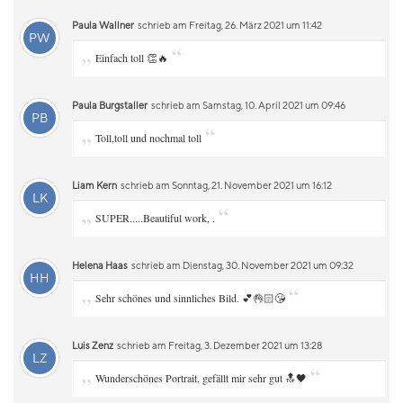
Paula Wallner
schrieb am Freitag, 26. März 2021 um 11:42
PW
„
“
Einfach toll 👏🔥
Paula Burgstaller
schrieb am Samstag, 10. April 2021 um 09:46
PB
„
“
Toll,toll und nochmal toll
Liam Kern
schrieb am Sonntag, 21. November 2021 um 16:12
LK
„
“
SUPER.....Beautiful work, .
Helena Haas
schrieb am Dienstag, 30. November 2021 um 09:32
HH
„
“
Sehr schönes und sinnliches Bild. 💕👌🏻😘
Luis Zenz
schrieb am Freitag, 3. Dezember 2021 um 13:28
LZ
„
“
Wunderschönes Portrait, gefällt mir sehr gut 🔝🖤