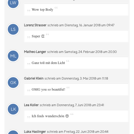
LW
„
“
Wow top Body
Lorenz Strasser
schrieb am Dienstag, 16. Januar 2018 um 09:47
LS
„
“
Super 👏
Matheo Langer
schrieb am Samstag, 24. Februar 2018 um 20:30
ML
„
“
Ganz toll mit dem Licht
Gabriel Klein
schrieb am Donnerstag, 3. Mai 2018 um 11:18
GK
„
“
OMG you so beautiful!
Lea Koller
schrieb am Donnerstag, 7. Juni 2018 um 23:41
LK
„
“
Ich finds wunderschön 😍
Luka Haslinger
schrieb am Freitag, 22. Juni 2018 um 20:44