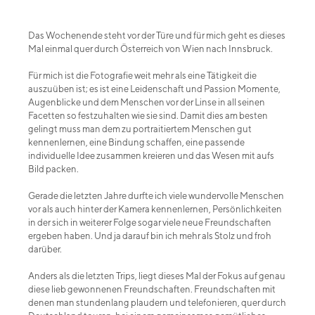
Das Wochenende steht vor der Türe und für mich geht es dieses
Mal einmal quer durch Österreich von Wien nach Innsbruck.
Für mich ist die Fotografie weit mehr als eine Tätigkeit die
auszuüben ist; es ist eine Leidenschaft und Passion Momente,
Augenblicke und dem Menschen vor der Linse in all seinen
Facetten so festzuhalten wie sie sind. Damit dies am besten
gelingt muss man dem zu portraitiertem Menschen gut
kennenlernen, eine Bindung schaffen, eine passende
individuelle Idee zusammen kreieren und das Wesen mit aufs
Bild packen.
Gerade die letzten Jahre durfte ich viele wundervolle Menschen
vor als auch hinter der Kamera kennenlernen, Persönlichkeiten
in der sich in weiterer Folge sogar viele neue Freundschaften
ergeben haben. Und ja darauf bin ich mehr als Stolz und froh
darüber.
Anders als die letzten Trips, liegt dieses Mal der Fokus auf genau
diese lieb gewonnenen Freundschaften. Freundschaften mit
denen man stundenlang plaudern und telefonieren, quer durch