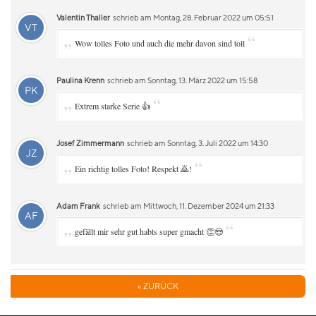
Valentin Thaller
schrieb am Montag, 28. Februar 2022 um 05:51
VT
„
“
Wow tolles Foto und auch die mehr davon sind toll
Paulina Krenn
schrieb am Sonntag, 13. März 2022 um 15:58
PK
„
“
Extrem starke Serie 👍
Josef Zimmermann
schrieb am Sonntag, 3. Juli 2022 um 14:30
JZ
„
“
Ein richtig tolles Foto! Respekt 🙇!
Adam Frank
schrieb am Mittwoch, 11. Dezember 2024 um 21:33
AF
„
“
gefällt mir sehr gut habts super gmacht 👏😍
« ZURÜCK