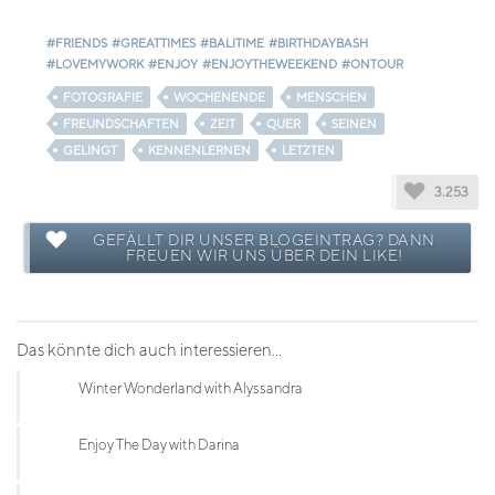
#FRIENDS
#GREATTIMES
#BALITIME
#BIRTHDAYBASH
#LOVEMYWORK
#ENJOY
#ENJOYTHEWEEKEND
#ONTOUR
FOTOGRAFIE
WOCHENENDE
MENSCHEN
FREUNDSCHAFTEN
ZEIT
QUER
SEINEN
GELINGT
KENNENLERNEN
LETZTEN
3.253
GEFÄLLT DIR UNSER BLOGEINTRAG? DANN
FREUEN WIR UNS ÜBER DEIN LIKE!
Das könnte dich auch interessieren...
Winter Wonderland with Alyssandra
Enjoy The Day with Darina