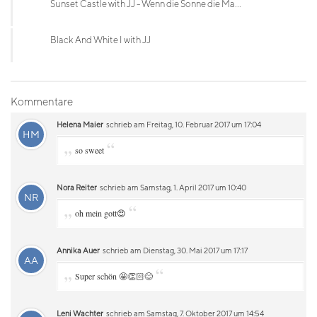
Sunset Castle with JJ - Wenn die Sonne die Ma...
Black And White I with JJ
Kommentare
Helena Maier
schrieb am Freitag, 10. Februar 2017 um 17:04
HM
„
“
so sweet
Nora Reiter
schrieb am Samstag, 1. April 2017 um 10:40
NR
„
“
oh mein gott😍
Annika Auer
schrieb am Dienstag, 30. Mai 2017 um 17:17
AA
„
“
Super schön 🤩👏🏻😊
Leni Wachter
schrieb am Samstag, 7. Oktober 2017 um 14:54