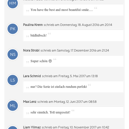
HM
„
“
You have the best and most beautiful smile.....
Paulina Krenn
schrieb am Donnerstag, 18. August 2016 um 20:14
PK
„
“
bildhübsch!
Nora Strobl
schrieb am Samstag, 17. Dezember 2016 um 21:24
NS
„
“
Super schön 😍
Lara Schmid
schrieb am Freitag, 5. Mai 2017 um 13:18
LS
„
“
nur? Die Serie ist einfach rundum perfekt
Max Lenz
schrieb am Montag, 12. Juni 2017 um 08:58
ML
„
“
sehr sinnlich. Toll umgesetzt!
Liam Yilmaz
schrieb am Freitag, 10. November 2017 um 10:42