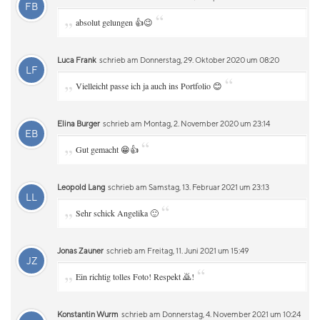
FB
„
“
absolut gelungen 👍😉
Luca Frank
schrieb am Donnerstag, 29. Oktober 2020 um 08:20
LF
„
“
Vielleicht passe ich ja auch ins Portfolio 😊
Elina Burger
schrieb am Montag, 2. November 2020 um 23:14
EB
„
“
Gut gemacht 😁👍
Leopold Lang
schrieb am Samstag, 13. Februar 2021 um 23:13
LL
„
“
Sehr schick Angelika 🙂
Jonas Zauner
schrieb am Freitag, 11. Juni 2021 um 15:49
JZ
„
“
Ein richtig tolles Foto! Respekt 🙇!
Konstantin Wurm
schrieb am Donnerstag, 4. November 2021 um 10:24