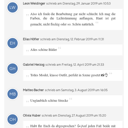
Leon Weidinger
schrieb am Dienstag, 29. Januar 2019 um 10:53
LW
„
Also ich finde die Bearbeitung gar nicht schlecht. Ich mag die
Farben, die die Lichtstimmung auffangen, Haut ist gut
“
gemacht, nicht fleckig oder so. Schön natürlich.
Elias Höfler
schrieb am Dienstag, 12. Februar 2019 um 11:31
EH
„
“
Alles schöne Bilder
Gabriel Herzog
schrieb am Freitag, 12. April 2019 um 21:33
GH
„
“
Tolles Model, klasse Outfit, perfekt in Szene gesetzt 📸👌
Matteo Bacher
schrieb am Samstag, 3. August 2019 um 16:05
MB
„
“
Unglaublich schöne Strecke
Olivia Huber
schrieb am Dienstag, 27. August 2019 um 15:20
OH
„
Habt Ihr Euch da abgesprochen? 🥳|Auf jeden Fall beide mit