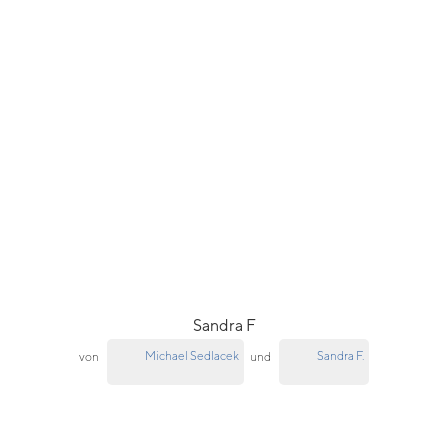
Sandra F
Michael Sedlacek
Sandra F.
von
und