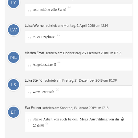
LY
„
“
sehr schöne edle Serie!
Luisa Werner
schrieb am Montag, 9. April 2018 um 12:14
LW
„
“
tolles Ergebnis!
Matteo Ernst
schrieb am Donnerstag, 25. Oktober 2018 um 07:16
ME
„
“
Angelika..irre !!
Luka Steindl
schrieb am Freitag, 21. Dezember 2018 um 10:09
LS
„
“
wow.. exotisch
Eva Fellner
schrieb am Sonntag, 13. Januar 2019 um 17:18
EF
„
Starke Arbeit von euch beiden. Mega Austrahlung von ihr 😀
“
😮🙏🏼