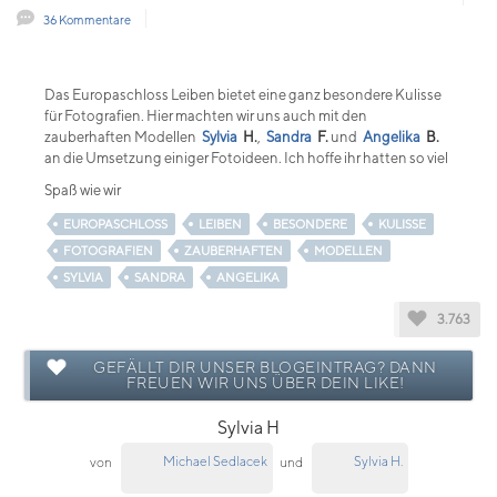
36 Kommentare
Das Europaschloss Leiben bietet eine ganz besondere Kulisse
für Fotografien. Hier machten wir uns auch mit den
zauberhaften Modellen
Sylvia
H.
,
Sandra
F.
und
Angelika
B.
an die Umsetzung einiger Fotoideen. Ich hoffe ihr hatten so viel
Spaß wie wir
EUROPASCHLOSS
LEIBEN
BESONDERE
KULISSE
FOTOGRAFIEN
ZAUBERHAFTEN
MODELLEN
SYLVIA
SANDRA
ANGELIKA
3.763
GEFÄLLT DIR UNSER BLOGEINTRAG? DANN
FREUEN WIR UNS ÜBER DEIN LIKE!
Sylvia H
Michael Sedlacek
Sylvia H.
von
und