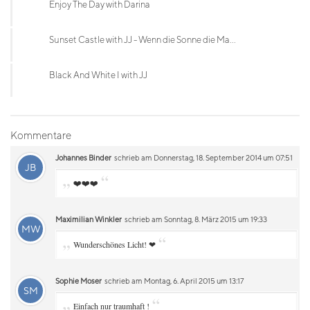
Enjoy The Day with Darina
Sunset Castle with JJ - Wenn die Sonne die Ma...
Black And White I with JJ
Kommentare
Johannes Binder
schrieb am Donnerstag, 18. September 2014 um 07:51
JB
„
“
❤️❤️❤️
Maximilian Winkler
schrieb am Sonntag, 8. März 2015 um 19:33
MW
„
“
Wunderschönes Licht! ❤
Sophie Moser
schrieb am Montag, 6. April 2015 um 13:17
SM
„
“
Einfach nur traumhaft !