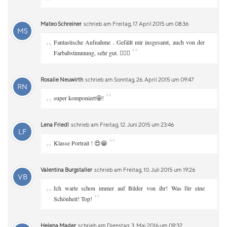
Mateo Schreiner
schrieb am Freitag, 17. April 2015 um 08:36
MS
„
Fantastische Aufnahme . Gefällt mir insgesamt, auch von der
“
Farbabstimmung, sehr gut. 👌🏻😊
Rosalie Neuwirth
schrieb am Sonntag, 26. April 2015 um 09:47
RN
„
“
super komponiert🤩!
Lena Friedl
schrieb am Freitag, 12. Juni 2015 um 23:46
LF
„
“
Klasse Portrait ! 😍😁
Valentina Burgstaller
schrieb am Freitag, 10. Juli 2015 um 19:26
VB
„
Ich warte schon immer auf Bilder von ihr! Was für eine
“
Schönheit! Top!
Helena Mader
schrieb am Dienstag, 3. Mai 2016 um 09:32