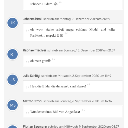
“
schönen Bildern. 👍
Johanna Knoll
schrieb am Montag, 2. Dezember 2019 um 20:39
JK
„
oh wow starke arbeit mega schönes Model und toller
“
Farblook... respekt 🤘🏼
Raphael Tischler
schrieb am Sonntag, 15. Dezember 2019 um 21:37
RT
„
“
oh mein gott😍
Julia Schlögl
schrieb am Mittwoch, 2. September 2020 um 11:49
JS
„
“
Hey, die Bilder die du zeigst, sind klasse!
Matteo Strobl
schrieb am Sonntag, 6. September 2020 um 16:36
MS
„
“
Wunderschönes Bild von Angelika🔥
Florian Baumann
schrieb am Mittwoch, 9. September 2020 um 08:27