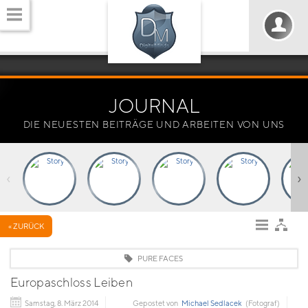
JOURNAL
DIE NEUESTEN BEITRÄGE UND ARBEITEN VON UNS
‹
›
« ZURÜCK
PURE FACES
Europaschloss Leiben
Samstag, 8. März 2014
Gepostet von
Michael Sedlacek
(Fotograf)